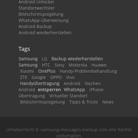
Android Unlocker
Standortwechsler
Bildschirmspiegelung
WhatsApp-Überweisung
Android-Backup
Android wiederherstellen
Tags
Samsung
LG
Backup wiederherstellen
Samsung
HTC
Sony
Motorola
Huawei
Xiaomi
OnePlus
Handy-Problembehandlung
ZTE
Google
OPPO
Vivo
Handyübertragung
Android
löschen
Android
entsperren
WhatsApp
iPhone
Übertragung
Virtueller Standort
Bildschirmspiegelung
Tipps & Tricks
News
Urheberrecht © samsung-messages-backup.com Alle Rechte
vorbehalten.