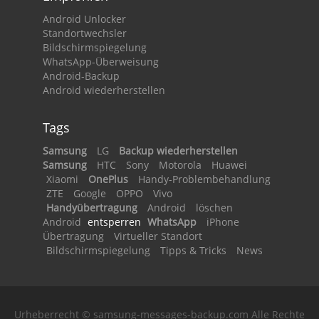
Android Unlocker
Standortwechsler
Bildschirmspiegelung
WhatsApp-Überweisung
Android-Backup
Android wiederherstellen
Tags
Samsung
LG
Backup wiederherstellen
Samsung
HTC
Sony
Motorola
Huawei
Xiaomi
OnePlus
Handy-Problembehandlung
ZTE
Google
OPPO
Vivo
Handyübertragung
Android
löschen
Android
entsperren
WhatsApp
iPhone
Übertragung
Virtueller Standort
Bildschirmspiegelung
Tipps & Tricks
News
Urheberrecht © samsung-messages-backup.com Alle Rechte