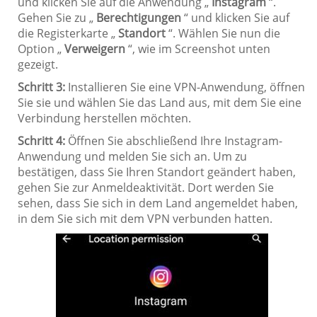
und klicken Sie auf die Anwendung „
Instagram
“.
Gehen Sie zu „
Berechtigungen
“ und klicken Sie auf
die Registerkarte „
Standort
“. Wählen Sie nun die
Option „
Verweigern
“, wie im Screenshot unten
gezeigt.
Schritt 3:
Installieren Sie eine VPN-Anwendung, öffnen
Sie sie und wählen Sie das Land aus, mit dem Sie eine
Verbindung herstellen möchten.
Schritt 4:
Öffnen Sie abschließend Ihre Instagram-
Anwendung und melden Sie sich an. Um zu
bestätigen, dass Sie Ihren Standort geändert haben,
gehen Sie zur Anmeldeaktivität. Dort werden Sie
sehen, dass Sie sich in dem Land angemeldet haben,
in dem Sie sich mit dem VPN verbunden hatten.