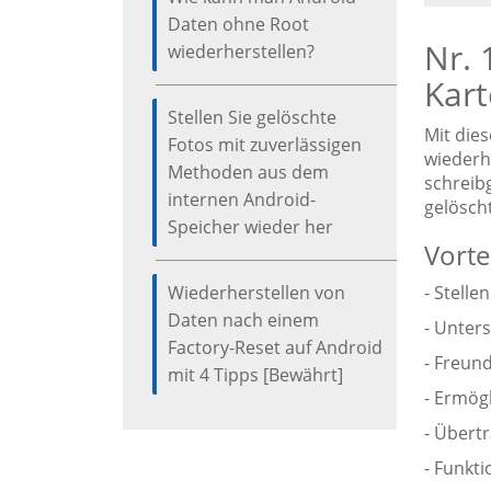
Daten ohne Root
Nr. 
wiederherstellen?
Kar
Stellen Sie gelöschte
Mit die
Fotos mit zuverlässigen
wiederh
Methoden aus dem
schreib
internen Android-
gelösch
Speicher wieder her
Vortei
Wiederherstellen von
- Stelle
Daten nach einem
- Unter
Factory-Reset auf Android
- Freun
mit 4 Tipps [Bewährt]
- Ermög
- Übert
- Funkt