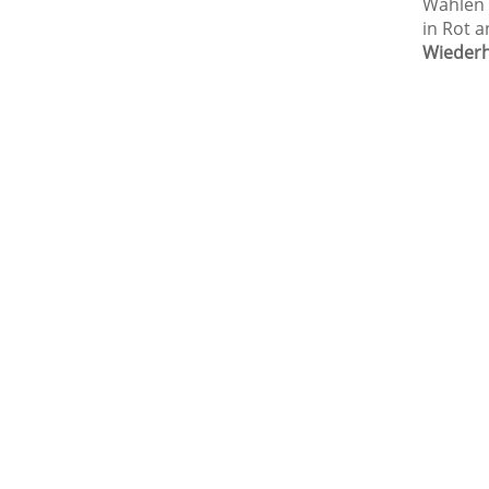
Wählen 
in Rot a
Wiederh