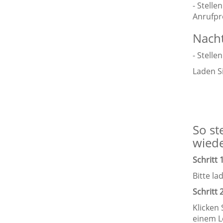
- Stell
Anrufpr
Nacht
- Stelle
Laden S
So st
wiede
Schritt
Bitte la
Schritt 
Klicken
einem L