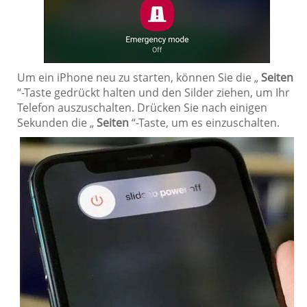
Um ein iPhone neu zu starten, können Sie die „
Seiten
“-Taste gedrückt halten und den Silder ziehen, um Ihr
Telefon auszuschalten. Drücken Sie nach einigen
Sekunden die „
Seiten
“-Taste, um es einzuschalten.