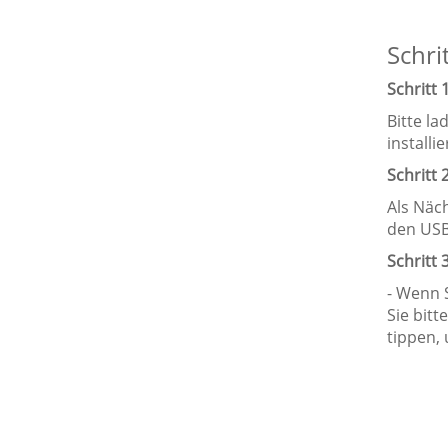
Schri
Schritt 
Bitte l
installi
Schritt
Als Näc
den USB
Schritt
- Wenn 
Sie bitt
tippen,