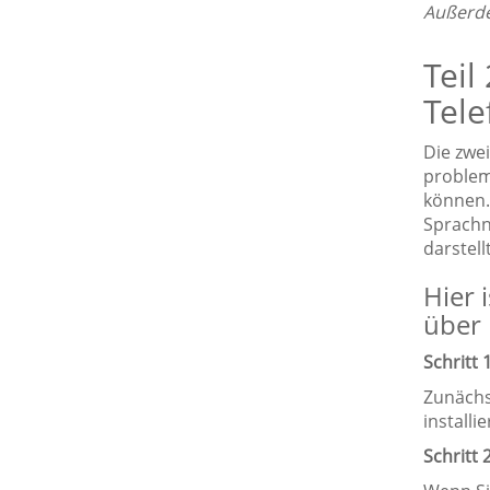
Außerde
Teil
Tele
Die zwe
problem
können.
Sprachn
darstell
Hier 
über 
Schritt 
Zunächs
installie
Schritt 