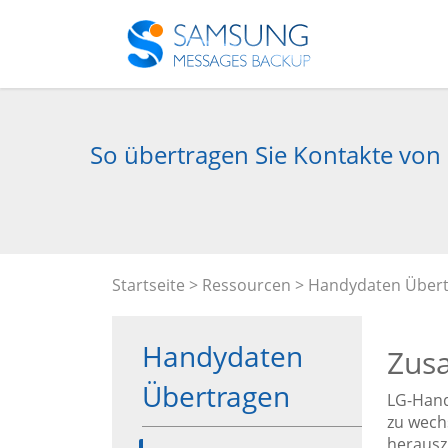
So übertragen Sie Kontakte von 
Startseite
>
Ressourcen
>
Handydaten Über
Handydaten
Zus
Übertragen
LG-Hand
zu wechs
herausz