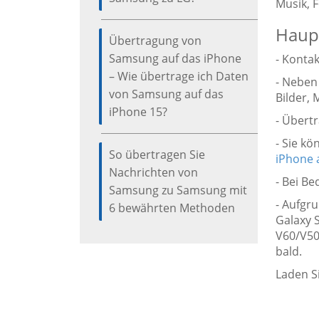
Musik, 
Haup
Übertragung von
Samsung auf das iPhone
- Konta
– Wie übertrage ich Daten
- Neben
von Samsung auf das
Bilder, 
iPhone 15?
- Übert
- Sie k
So übertragen Sie
iPhone 
Nachrichten von
- Bei B
Samsung zu Samsung mit
- Aufgr
6 bewährten Methoden
Galaxy 
V60/V50
bald.
Laden S