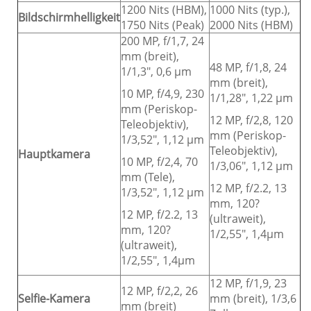
1200 Nits (HBM),
1000 Nits (typ.),
Bildschirmhelligkeit
1750 Nits (Peak)
2000 Nits (HBM)
200 MP, f/1,7, 24
mm (breit),
48 MP, f/1,8, 24
1/1,3", 0,6 μm
mm (breit),
10 MP, f/4,9, 230
1/1,28", 1,22 μm
mm (Periskop-
12 MP, f/2,8, 120
Teleobjektiv),
mm (Periskop-
1/3,52", 1,12 μm
Teleobjektiv),
Hauptkamera
10 MP, f/2,4, 70
1/3,06", 1,12 μm
mm (Tele),
12 MP, f/2.2, 13
1/3,52", 1,12 μm
mm, 120?
12 MP, f/2.2, 13
(ultraweit),
mm, 120?
1/2,55", 1,4μm
(ultraweit),
1/2,55", 1,4μm
12 MP, f/1,9, 23
12 MP, f/2,2, 26
Selfie-Kamera
mm (breit), 1/3,6
mm (breit)