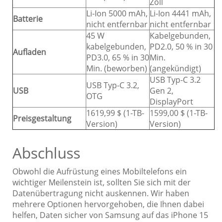
Zoll
Li-Ion 5000 mAh,
Li-Ion 4441 mAh,
Batterie
nicht entfernbar
nicht entfernbar
45 W
Kabelgebunden,
kabelgebunden,
PD2.0, 50 % in 30
Aufladen
PD3.0, 65 % in 30
Min.
Min. (beworben)
(angekündigt)
USB Typ-C 3.2
USB Typ-C 3.2,
USB
Gen 2,
OTG
DisplayPort
1619,99 $ (1-TB-
1599,00 $ (1-TB-
Preisgestaltung
Version)
Version)
Abschluss
Obwohl die Aufrüstung eines Mobiltelefons ein
wichtiger Meilenstein ist, sollten Sie sich mit der
Datenübertragung nicht auskennen. Wir haben
mehrere Optionen hervorgehoben, die Ihnen dabei
helfen, Daten sicher von Samsung auf das iPhone 15