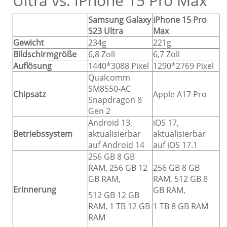
Ultra vs. iPhone 15 Pro Max
Samsung Galaxy
iPhone 15 Pro
S23 Ultra
Max
Gewicht
234g
221g
Bildschirmgröße
6,8 Zoll
6,7 Zoll
Auflösung
1440*3088 Pixel
1290*2769 Pixel
Qualcomm
SM8550-AC
Chipsatz
Apple A17 Pro
Snapdragon 8
Gen 2
Android 13,
iOS 17,
Betriebssystem
aktualisierbar
aktualisierbar
auf Android 14
auf iOS 17.1
256 GB 8 GB
RAM, 256 GB 12
256 GB 8 GB
GB RAM,
RAM, 512 GB 8
Erinnerung
GB RAM,
512 GB 12 GB
RAM, 1 TB 12 GB
1 TB 8 GB RAM
RAM