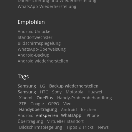
Datensicherung und Wiederherstellung
WhatsApp-Wiederherstellung
Empfohlen
Android Unlocker
Standortwechsler
Bildschirmspiegelung
WhatsApp-Überweisung
Android-Backup
Android wiederherstellen
Tags
Samsung
LG
Backup wiederherstellen
Samsung
HTC
Sony
Motorola
Huawei
Xiaomi
OnePlus
Handy-Problembehandlung
ZTE
Google
OPPO
Vivo
Handyübertragung
Android
löschen
Android
entsperren
WhatsApp
iPhone
Übertragung
Virtueller Standort
Bildschirmspiegelung
Tipps & Tricks
News