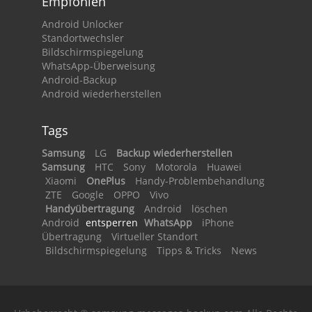
Empfohlen
Android Unlocker
Standortwechsler
Bildschirmspiegelung
WhatsApp-Überweisung
Android-Backup
Android wiederherstellen
Tags
Samsung
LG
Backup wiederherstellen
Samsung
HTC
Sony
Motorola
Huawei
Xiaomi
OnePlus
Handy-Problembehandlung
ZTE
Google
OPPO
Vivo
Handyübertragung
Android
löschen
Android
entsperren
WhatsApp
iPhone
Übertragung
Virtueller Standort
Bildschirmspiegelung
Tipps & Tricks
News