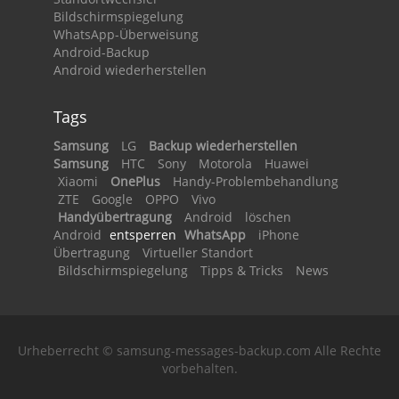
Bildschirmspiegelung
WhatsApp-Überweisung
Android-Backup
Android wiederherstellen
Tags
Samsung
LG
Backup wiederherstellen
Samsung
HTC
Sony
Motorola
Huawei
Xiaomi
OnePlus
Handy-Problembehandlung
ZTE
Google
OPPO
Vivo
Handyübertragung
Android
löschen
Android
entsperren
WhatsApp
iPhone
Übertragung
Virtueller Standort
Bildschirmspiegelung
Tipps & Tricks
News
Urheberrecht © samsung-messages-backup.com Alle Rechte
vorbehalten.