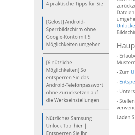
4 praktische Tipps für Sie
zurückzu
Dateien
umgehen
[Gelöst] Android-
Unlocke
Sperrbildschirm ohne
Bildsch
Google-Konto mit 5
Haupt
Möglichkeiten umgehen
- Erlau
[6 nützliche
Mustern
Möglichkeiten] So
- Zum
U
entsperren Sie das
-
Entspe
Android-Telefonpasswort
- Unters
ohne Zurücksetzen auf
die Werkseinstellungen
- Stell
verwend
Laden S
Nützliches Samsung
Unlock Tool hier |
Entsperren Sie Ihr