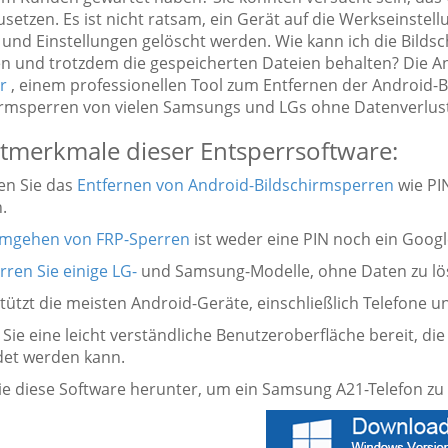
setzen. Es ist nicht ratsam, ein Gerät auf die Werkseinstel
 und Einstellungen gelöscht werden. Wie kann ich die Bil
 und trotzdem die gespeicherten Dateien behalten? Die A
r
, einem professionellen Tool zum Entfernen der Android-Bi
irmsperren von vielen Samsungs und LGs ohne Datenverlust
merkmale dieser Entsperrsoftware:
ben Sie das
Entfernen von Android-Bildschirmsperren
wie PI
.
mgehen von FRP-Sperren
ist weder eine PIN noch ein Googl
rren Sie einige LG-
und Samsung-Modelle, ohne Daten zu lö
tützt die meisten Android-Geräte, einschließlich Telefone u
en Sie eine leicht verständliche Benutzeroberfläche bereit,
et werden kann.
ie diese Software herunter, um ein Samsung A21-Telefon zu