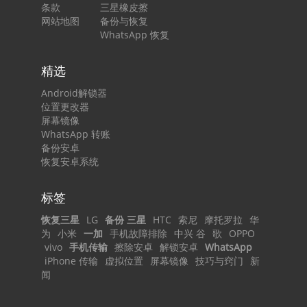
条款
三星橡皮擦
网站地图
备份与恢复
WhatsApp 恢复
精选
Android解锁器
位置更改器
屏幕镜像
WhatsApp 转账
备份安卓
恢复安卓系统
标签
恢复三星
LG
备份 三星
HTC
索尼
摩托罗拉
华
为
小米
一加
手机故障排除
中兴 谷
歌
OPPO
vivo
手机传输
擦除安卓
解锁安卓
WhatsApp
iPhone 传输
虚拟位置
屏幕镜像
技巧与窍门
新
闻