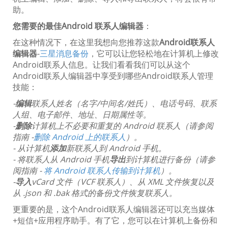
助。
您需要的
最佳
Android 联系人编辑器
：
在这种情况下，在这里我想向您推荐这款
Android联系人
编辑器
-
三星消息备份
，它可以让您轻松地在计算机上修改
Android联系人信息。让我们看看我们可以从这个
Android联系人编辑器中享受到哪些Android联系人管理
技能：
-
编辑
联系人姓名（名字/中间名/姓氏）、电话号码、联系
人组、电子邮件、地址、日期属性等。
-
删除
计算机上不必要和重复的 Android 联系人（请参阅
指南 -
删除 Android 上的联系人
）。
- 从计算机
添加
新联系人到 Android 手机。
- 将联系人从 Android 手机
导出
到计算机进行备份（请参
阅指南 -
将 Android 联系人传输到计算机
）。
-
导入
vCard 文件（VCF 联系人）、从 XML 文件恢复以及
从 .json 和 .bak 格式的备份文件恢复联系人。
更重要的是，这个Android联系人编辑器还可以充当媒体
+短信+应用程序助手。有了它，您可以在计算机上备份和