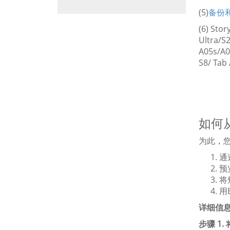
(5)
备份和
(6) S
Ultra/S
A05s/A0
S8/ Ta
如何从
为此，您
通
预
将
用
详细信
步骤 1