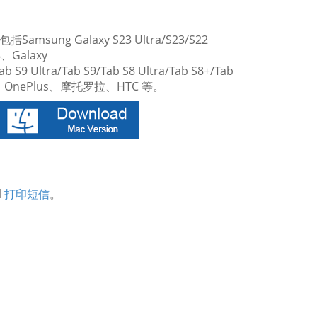
ung Galaxy S23 Ultra/S23/S22
/8、Galaxy
 S9 Ultra/Tab S9/Tab S8 Ultra/Tab S8+/Tab
OPPO、OnePlus、摩托罗拉、HTC 等。
l
打印短信
。