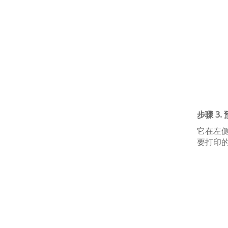
步骤 3
它在左
要打印