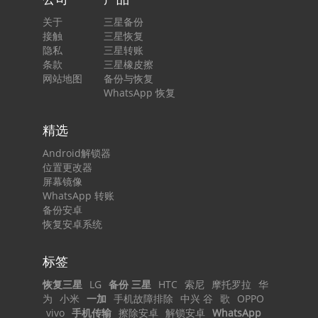
关于
三星备份
接触
三星恢复
隐私
三星转账
条款
三星橡皮擦
网站地图
备份与恢复
WhatsApp 恢复
精选
Android解锁器
位置更改器
屏幕镜像
WhatsApp 转账
备份安卓
恢复安卓系统
标签
恢复三星
LG
备份 三星
HTC
索尼
摩托罗拉
华
为
小米
一加
手机故障排除
中兴 谷
歌
OPPO
vivo
手机传输
擦除安卓
解锁安卓
WhatsApp