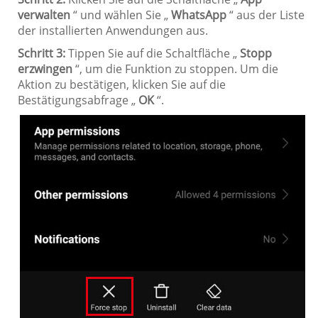
verwalten
“ und wählen Sie „
WhatsApp
“ aus der Liste
der installierten Anwendungen aus.
Schritt 3:
Tippen Sie auf die Schaltfläche „
Stopp
erzwingen
“, um die Funktion zu stoppen. Um die
Aktion zu bestätigen, klicken Sie auf die
Bestätigungsabfrage „
OK
“.