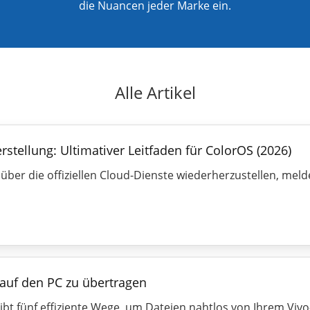
die Nuancen jeder Marke ein.
Alle Artikel
ellung: Ultimativer Leitfaden für ColorOS (2026)
er die offiziellen Cloud-Dienste wiederherzustellen, mel
 auf den PC zu übertragen
bt fünf effiziente Wege, um Dateien nahtlos von Ihrem Viv