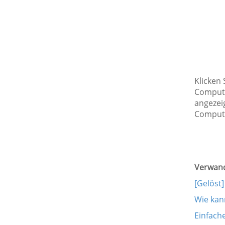
Klicken
Compute
angezeig
Compute
Verwand
[Gelöst
Wie kan
Einfach