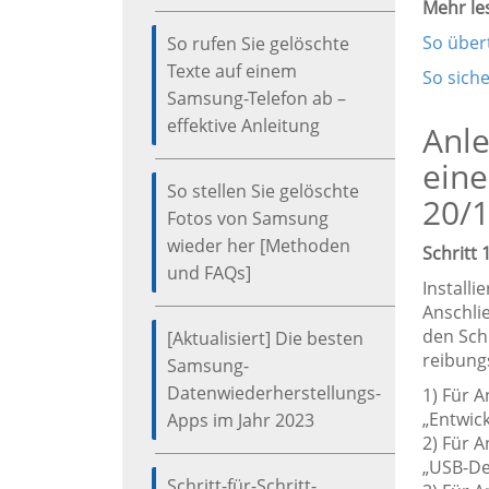
Mehr le
So über
So rufen Sie gelöschte
Texte auf einem
So sich
Samsung-Telefon ab –
effektive Anleitung
Anle
ein
So stellen Sie gelöschte
20/1
Fotos von Samsung
wieder her [Methoden
Schritt
und FAQs]
Install
Anschli
den Sch
[Aktualisiert] Die besten
reibung
Samsung-
Datenwiederherstellungs-
1) Für A
„Entwic
Apps im Jahr 2023
2) Für A
„USB-De
Schritt-für-Schritt-