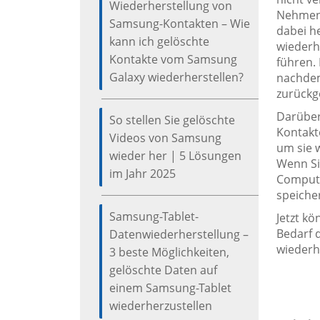
Wiederherstellung von
Nehmen 
Samsung-Kontakten – Wie
dabei h
kann ich gelöschte
wiederh
Kontakte vom Samsung
führen.
Galaxy wiederherstellen?
nachdem
zurückg
Darüber
So stellen Sie gelöschte
Kontakt
Videos von Samsung
um sie 
wieder her | 5 Lösungen
Wenn Sie
im Jahr 2025
Compute
speicher
Samsung-Tablet-
Jetzt k
Bedarf 
Datenwiederherstellung –
wiederh
3 beste Möglichkeiten,
gelöschte Daten auf
einem Samsung-Tablet
wiederherzustellen