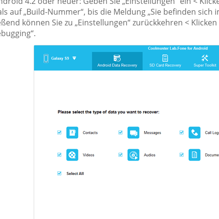
ndroid 4.2 oder neuer: Geben Sie „Einstellungen“ ein < Klick
s auf „Build-Nummer“, bis die Meldung „Sie befinden sich 
ßend können Sie zu „Einstellungen“ zurückkehren < Klicken S
bugging“.