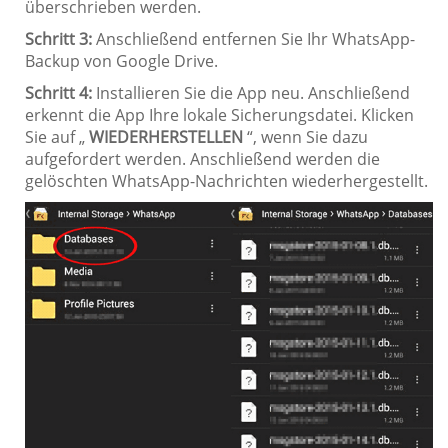
überschrieben werden.
Schritt 3:
Anschließend entfernen Sie Ihr WhatsApp-
Backup von Google Drive.
Schritt 4:
Installieren Sie die App neu. Anschließend
erkennt die App Ihre lokale Sicherungsdatei. Klicken
Sie auf „
WIEDERHERSTELLEN
“, wenn Sie dazu
aufgefordert werden. Anschließend werden die
gelöschten WhatsApp-Nachrichten wiederhergestellt.