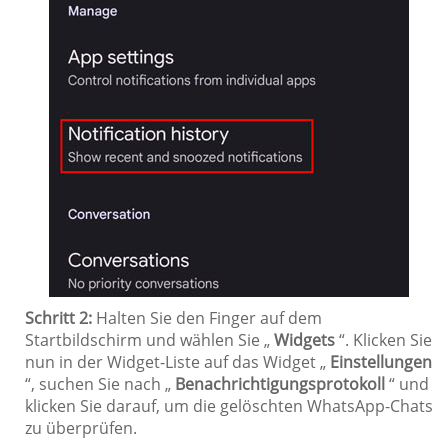
Schritt 2:
Halten Sie den Finger auf dem
Startbildschirm und wählen Sie „
Widgets
“. Klicken Sie
nun in der Widget-Liste auf das Widget „
Einstellungen
“, suchen Sie nach „
Benachrichtigungsprotokoll
“ und
klicken Sie darauf, um die gelöschten WhatsApp-Chats
zu überprüfen.