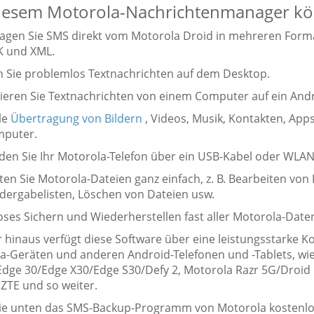
iesem Motorola-Nachrichtenmanager kön
ragen Sie SMS direkt vom Motorola Droid in mehreren Form
K und XML.
n Sie problemlos Textnachrichten auf dem Desktop.
tieren Sie Textnachrichten von einem Computer auf ein Andr
le
Übertragung von Bildern
, Videos, Musik, Kontakten, Ap
mputer.
nden Sie Ihr Motorola-Telefon über ein USB-Kabel oder WL
ten Sie Motorola-Dateien ganz einfach, z. B. Bearbeiten von 
dergabelisten, Löschen von Dateien usw.
oses Sichern und Wiederherstellen fast aller Motorola-Date
hinaus verfügt diese Software über eine leistungsstarke Kom
a-Geräten und anderen Android-Telefonen und -Tablets, wi
Edge 30/Edge X30/Edge S30/Defy 2, Motorola Razr 5G/Droid 
 ZTE und so weiter.
ie unten das SMS-Backup-Programm von Motorola kostenlo