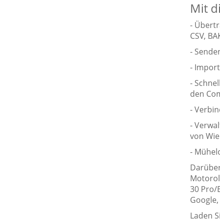
Mit d
- Übert
CSV, BA
- Sende
- Impor
- Schnel
den Co
- Verbi
- Verwal
von Wie
- Mühel
Darüber 
Motorol
30 Pro/
Google,
Laden S