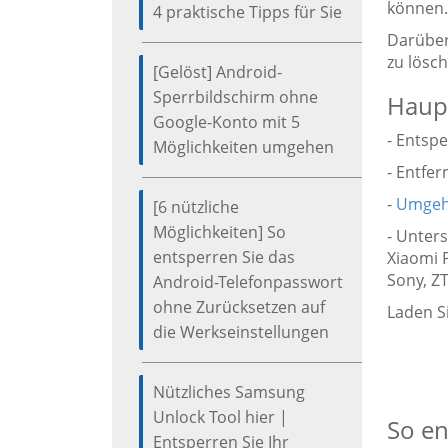
können.
4 praktische Tipps für Sie
Darüber
zu lösch
[Gelöst] Android-
Sperrbildschirm ohne
Haupt
Google-Konto mit 5
- Entspe
Möglichkeiten umgehen
- Entfer
-
Umgeh
[6 nützliche
Möglichkeiten] So
- Unter
entsperren Sie das
Xiaomi 
Sony, Z
Android-Telefonpasswort
ohne Zurücksetzen auf
Laden S
die Werkseinstellungen
Nützliches Samsung
Unlock Tool hier |
So en
Entsperren Sie Ihr