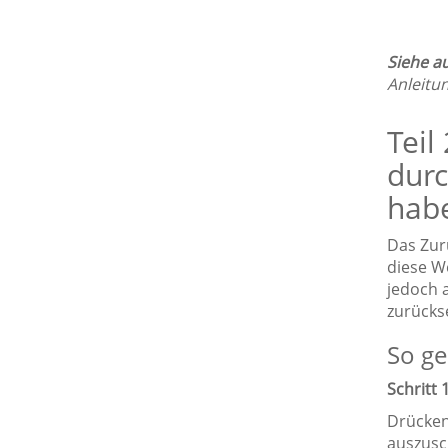
Siehe a
Anleitun
Teil
durc
hab
Das Zurü
diese W
jedoch a
zurücks
So ge
Schritt 
Drücken 
auszusc