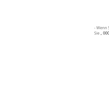
- Wenn S
Sie „
00