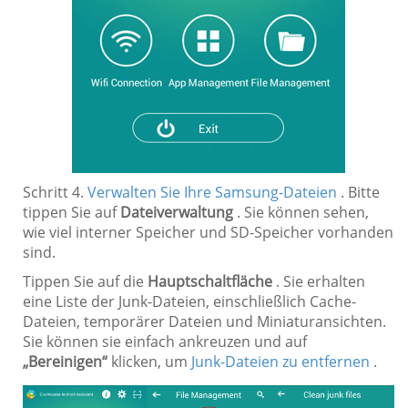
Schritt 4.
Verwalten Sie Ihre Samsung-Dateien
. Bitte
tippen Sie auf
Dateiverwaltung
. Sie können sehen,
wie viel interner Speicher und SD-Speicher vorhanden
sind.
Tippen Sie auf die
Hauptschaltfläche
. Sie erhalten
eine Liste der Junk-Dateien, einschließlich Cache-
Dateien, temporärer Dateien und Miniaturansichten.
Sie können sie einfach ankreuzen und auf
„Bereinigen“
klicken, um
Junk-Dateien zu entfernen
.