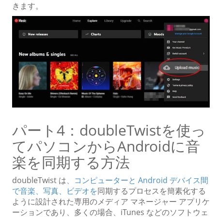
きます。
パート4：doubleTwistを使っ
てパソコンからAndroidに音
楽を同期する方法
doubleTwist は
、コンピューターと Android デバイス間
で音楽、写真、ビデオを
同期するプロセスを簡素化する
ように設計された専用のメディア マネージャー アプリケ
ーションであり、多くの場合、iTunes などのソフトウェ