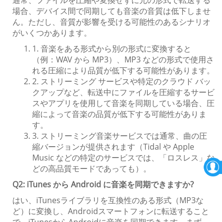
場合、デバイス間で同期しても音楽の音質は低下しませ
ん。ただし、音質が影響を受ける可能性のあるシナリオ
がいくつかあります。
1. 音楽をある形式から別の形式に変換すると
（例：WAV から MP3）、MP3 などの形式で使用さ
れる圧縮により品質が低下する可能性があります。
2. ストリーミング サービスや特定のクラウド バッ
クアップなど、転送中にファイルを圧縮するサービ
スやアプリを使用して音楽を同期している場合、圧
縮によって音楽の品質が低下する可能性がありま
す。
3. ストリーミング音楽サービスでは通常、曲の圧
縮バージョンが提供されます（Tidal や Apple
Music などの特定のサービスでは、「ロスレス」な
どの高品質モードであっても）。
Q2: iTunes から Android に音楽を同期できますか?
はい、iTunesライブラリを互換性のある形式（MP3な
ど）に変換し、Androidスマートフォンに転送すること
で、iTunesからAndroidに音楽を同期できます。まず、