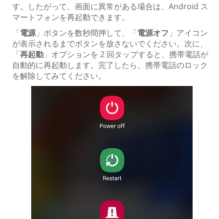
す。したがって、画面に異常がある場合は、Android ス
マートフォンを再起動できます。
「
電源
」ボタンを数秒間押して、「
電源オフ
」アイコン
が表示されるまでボタンを放さないでください。次に、
「
再起動
」オプションを 2 回タップすると、携帯電話が
自動的に再起動します。完了したら、携帯電話のロック
を解除してみてください。