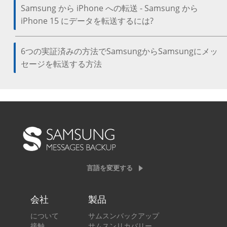
Samsung から iPhone への転送 - Samsung から
iPhone 15 にデータを転送するには?
6つの実証済みの方法でSamsungからSamsungにメッ
セージを転送する方法
言語を変更する
会社
製品
について
サムスンバックアップ
接触
サムスンリカバリー