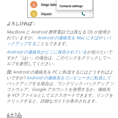
よろしければ：
MacBook と Android 携帯電話では異なる OS が使用さ
れていますが、
Android の連絡先を Mac にすばやくバ
ックアップする
こともできます。
Android の連絡先がどこに保存されている
か知りたいで
すか? 「はい」の場合は、このリンクをクリックしてヘ
ルプを参照してください。
注:
Android の連絡先を PC に転送するにはどうすればよ
いですか?
Android の連絡先をコンピュータに転送して
バックアップする場合は、ワンクリック バックアップ ソ
フトウェア、Google アカウントを使用するか、連絡先
を VCF ファイルとしてエクスポートできます。リンクを
クリックすると、詳細なガイドが表示されます。
結論