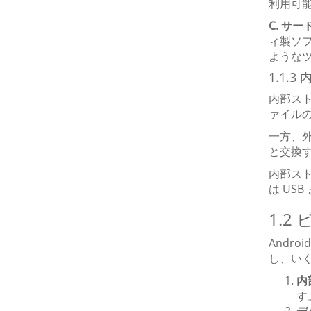
利用可
C. サ
ィ製ソ
ようなツ
1.1
内部ス
ァイル
一方、
と交換
内部ス
は US
1.2
Andr
し、い
内
す