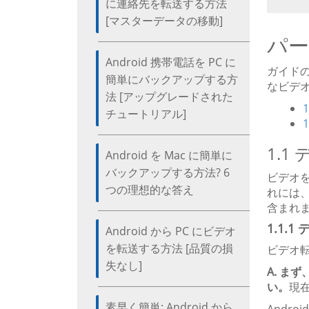
に連絡先を転送する方法
[マスターデータの移動]
パー
Android 携帯電話を PC に
ガイド
簡単にバックアップする方
なビデ
法 [アップグレードされた
チュートリアル]
1.1
Android を Mac に簡単に
バックアップする方法? 6
ビデオを
つの理想的な答え
れには
含まれ
1.1.
Android から PC にビデオ
を転送する方法 [品質の損
ビデオ
失なし]
A. ま
い。
現在
素早く簡単: Android から