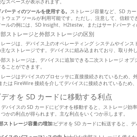
能なスペースが表示されます。
ードパーティのツールを使用する。
ストレージ容量など、SD カ
フトウェア ツールが利用可能です。ただし、注意して、信頼で
ールの例には、SD Insight、H2testw、またはサード
.3 内部ストレージと外部ストレージの区別
トレージは、デバイス上のオペレーティング システムやインス
の主なストレージです。デバイスに組み込まれており、取り外
外部ストレージは、デバイスに追加できる二次ストレージ オプ
することができます。
トレージはデバイスのプロセッサに直接接続されているため、
B または FireWire 接続を介してデバイスに接続されている
 ビデオを SD カードに移動する利点
oid デバイスの SD カードにビデオを移動すると、ストレー
くつかの利点が得られます。主な利点をいくつか示します。
部ストレージ容量の増加:
ビデオを SD カードに転送すると、
。