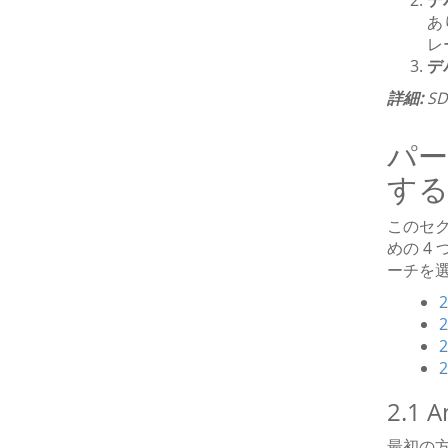
デ
あ
レ
デ
詳細:
S
パー
する
このセ
めの 
ーチを
2.1
最初の方