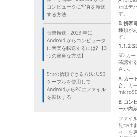
Andr
コンピュータに写真を転送
たはデバ
す。
する方法
B. 携
種類があ
音楽転送 - 2023 年に
す。
Android からコンピュータ
1.1.
に音楽を転送するには? 【3
SD カ
つの簡単な方法】
確認す
さい。
5つの信頼できる方法: USB
A. カ
ケーブルを使用して
合、カー
AndroidからPCにファイル
micr
を転送する
B. コ
ーが内
ファイル
見つけま
ィ」を選