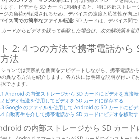
バイスのパフォーマンスの向上:
十分な内部ストレージを備えた
ります。ビデオを SD カードに移動すると、特に内部ストレ
ージの負荷が軽減されるため、デバイスの速度と応答性が向上
バイス間での簡単なファイル転送:
SD カードは、デバイス間
D カードからビデオを誤って削除した場合は、次の解決策を使
ト 2: 4 つの方法で携帯電話から
方法
クションでは実践的な側面をナビゲートしながら、携帯電話から 
4 つの異なる方法を紹介します。各方法には明確な説明が付い
選択できます。
2.1 Android の内部ストレージから SD カードにビデオを直接
2.2 ビデオ転送を使用してビデオを SD カードに保存する
2.3 Google のファイルを使用して Android の SD カードに
2.4 自動再生を介して携帯電話から SD カードにビデオを移動
 Android の内部ストレージから SD 
法は、Android スマートフォンが SD カードのインストー