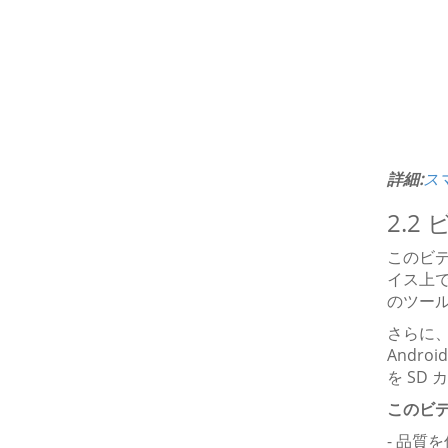
詳細:
ス
2.
このビデ
イス上で
のツー
さらに
Andr
を SD
このビ
- 品質