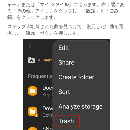
ャー
」または「
マイ ファイル
」に進みます。右上隅にあ
る「
その他
」アイコンをタップし、「
設定
」と「
ごみ
箱
」をクリックします。
ステップ 2:
削除された曲を見つけて、復元したい曲を選
択し、「
復元
」ボタンを押します。