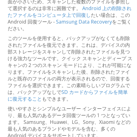
面が小さいため、スキャンした複数のファイルを参照し
て選択するのは非常に困難です。
Android 上の削除され
たファイルをコンピュータ上で回復し
たい場合は、この
Android 回復ツール -
Samsung Data Recovery
をご覧く
ださい。
このツールを使用すると、バックアップがなくても削除
されたファイルを復元できます。これは、デバイスの内
部ストレージをスキャンして削除されたファイルを見つ
ける強力なツールです。クイック スキャンとディープ ス
キャンの 2 つのスキャン モードにより、これが可能にな
ります。ファイルをスキャンした後、削除されたファイ
ルと既存のファイルの両方が表示されるので、回復する
ファイルを選択できます。この素晴らしいプログラムで
は、バックアップなしで
SD カードからファイルを簡単
に復元すること
もできます。
使いやすさとシンプルなユーザー インターフェイスによ
り、最も人気のあるデータ回復ツールの 1 つとなってい
ます。 Samsung、Huawei、LG、Sony、Xiaomi などの
最も人気のあるブランドやモデルを含む、多くの
Android デバイスをサポートしています。