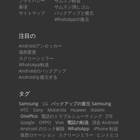
プライバシー
サムスン転送
条項
サムスン消しゴム
サイトマップ
バックアップと復元
WhatsAppの復元
注目の
Androidアンロッカー
場所変更
スクリーンミラー
WhatsApp転送
Androidのバックアップ
Androidを復元する
タグ
Samsung
LG
バックアップの復元 Samsung
HTC
Sony
Motorola
Huawei
Xiaomi
OnePlus
電話のトラブルシューティング
ZTE
Google
OPPO
Vivo
電話の転送
消去 Android
Android のロック解除
WhatsApp
iPhone 転送
仮想ロケーション
スクリーンミラー
ヒントとコ