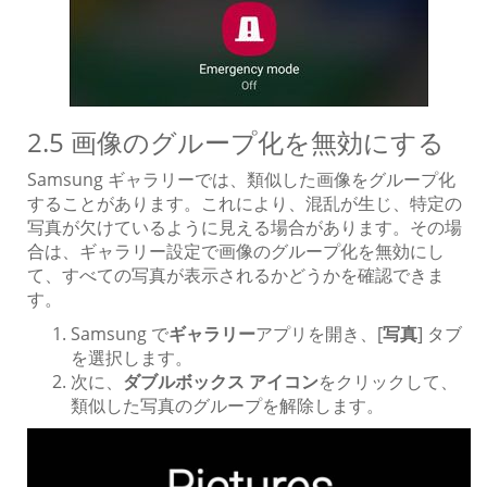
2.5 画像のグループ化を無効にする
Samsung ギャラリーでは、類似した画像をグループ化
することがあります。これにより、混乱が生じ、特定の
写真が欠けているように見える場合があります。その場
合は、ギャラリー設定で画像のグループ化を無効にし
て、すべての写真が表示されるかどうかを確認できま
す。
Samsung で
ギャラリー
アプリを開き、[
写真
] タブ
を選択します。
次に、
ダブルボックス アイコン
をクリックして、
類似した写真のグループを解除します。