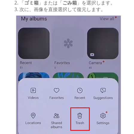
「
ゴミ箱
」または「
ごみ箱
」を選択します。
次に、画像を直接選​​択して復元します。