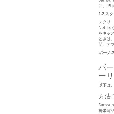
Sams
に、iP
1.2 
スクリー
Netf
をキャ
ときは
間、ア
ボーナス
パー
ー
以下は
方法 1
Sams
携帯電話