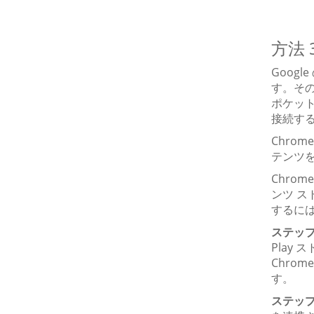
方法 
Goog
す。そ
ポケッ
接続す
Chro
テンツ
Chro
ンツ スト
するに
ステップ 
Play ス
Chro
す。
ステップ 