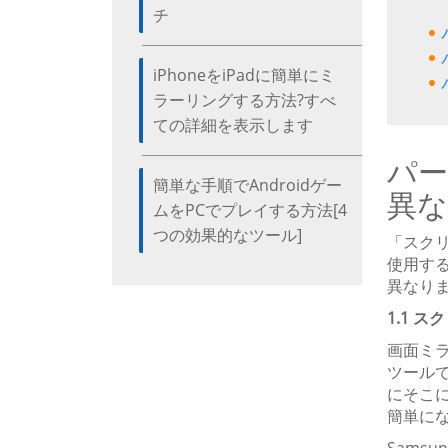
チ
iPhoneをiPadに簡単にミ
ラーリングする方法?すべ
ての詳細を表示します
パー
簡単な手順でAndroidゲー
異な
ムをPCでプレイする方法[4
つの効果的なツール]
「スク
使用する
異なり
1.1 
画面ミラ
ツール
にそこに
簡単に