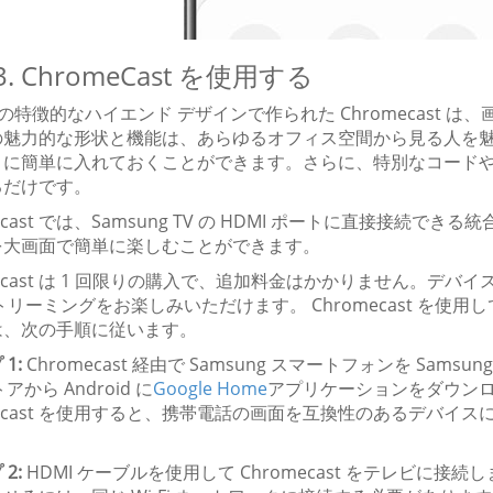
3. ChromeCast を使用する
le の特徴的なハイエンド デザインで作られた Chromecast
の魅力的な形状と機能は、あらゆるオフィス空間から見る人を
トに簡単に入れておくことができます。さらに、特別なコード
るだけです。
mecast では、Samsung TV の HDMI ポートに直接接続で
を大画面で簡単に楽しむことができます。
mecast は 1 回限りの購入で、追加料金はかかりません。
リーミングをお楽しみいただけます。 Chromecast を使用して A
は、次の手順に従います。
1:
Chromecast 経由で Samsung スマートフォンを Sams
トアから Android に
Google Home
アプリケーションをダウン
mecast を使用すると、携帯電話の画面を互換性のあるデバ
2:
HDMI ケーブルを使用して Chromecast をテレビに接続します