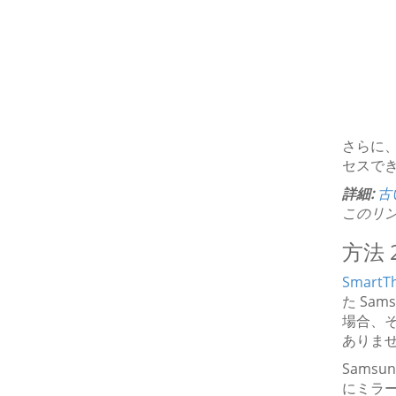
さらに、
セスで
詳細:
古
このリ
方法 2
SmartT
た Sa
場合、そ
ありま
Samsu
にミラ