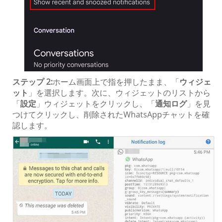
ステップ 2:
ホーム画面上で指を押したまま、「
ウィジェ
ット
」を選択します。次に、ウィジェットのリストから
「
設定
」ウィジェットをクリックし、「
通知ログ
」を見
つけてクリックし、削除されたWhatsAppチャットを確
認します。