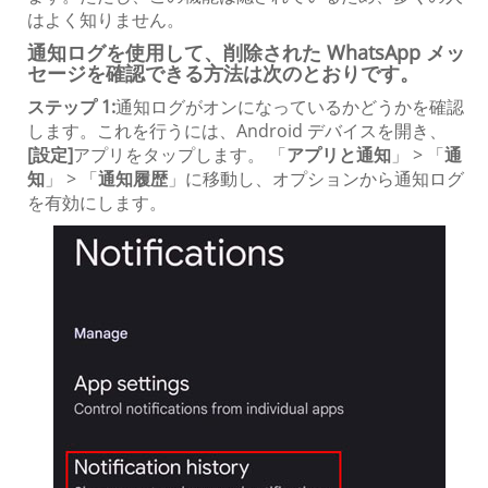
はよく知りません。
通知ログを使用して、削除された WhatsApp メッ
セージを確認できる方法は次のとおりです。
ステップ 1:
通知ログがオンになっているかどうかを確認
します。これを行うには、Android デバイスを開き、
[設定]
アプリをタップします。 「
アプリと通知
」 > 「
通
知
」 > 「
通知履歴
」に移動し、オプションから通知ログ
を有効にします。