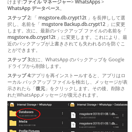
けます:
ファイル マネージャー
>
WhatsApps
>
WhatsApp データベース
。
ステップ 2:
「
msgstore.db.crypt12t
」を長押しして選
択し、名前を「
msgstore Backup.db.crypt12
」に変更
します。次に、最新のバックアップ ファイルの名前を「
msgstore.db.crypt12t
」に変更します。これにより、最
近のバックアップが上書きされても失われるのを防ぐこ
とができます。
ステップ 3:
次に、WhatsApp のバックアップを Google
ドライブから削除します。
ステップ 4:
アプリを再インストールすると、アプリはロ
ーカル バックアップ ファイルを検出し、メッセージが表
示されたら「
復元
」をクリックします。その後、削除さ
れたWhatsAppメッセージが復元されます。