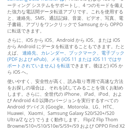
ーティング システムをサポートし、4 つのモードを備え
た強力な電話間データ転送アプリです。これを使用する
と、連絡先、SMS、通話記録、音楽、ビデオ、写真、電
子書籍、アプリをワンクリックで Samsung から OPPO
に転送できます。
さらに、iOS から iOS、Android から iOS、または iOS
から Android にデータを転送することもできます。たと
えば、
連絡先、カレンダー、ブックマーク、電子ブック
(PDF および ePub)、メモ (iOS 11 または iOS 11 ではサ
ポートされていません) を転送
できます。後ほど) iOS か
ら iOS へ。
使いやすく、安全性が高く、読み取り専用で高速な方法
をお探しの場合は、それを試してみることを強くお勧め
します。さらに、全世代の iPhone、iPad、iPod、およ
び Android 4.0 以降のバージョンを実行するすべての
Android デバイス (Google、Motorola、LG、HTC、
Huawei、Xiaomi、Samsung Galaxy S20/S20+/S20
Ultra/Z など) でうまく動作します。 Flip/Z Flip Thom
Browne/S10+/S10/S10e/S/S9+/S9 および OPPO Find X2