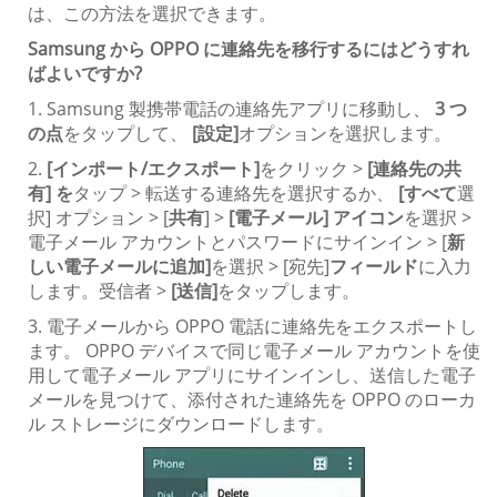
は、この方法を選択できます。
Samsung から OPPO に連絡先を移行するにはどうすれ
ばよいですか?
1. Samsung 製携帯電話の連絡先アプリに移動し、
3 つ
の点
をタップして、
[設定]
オプションを選択します。
2.
[インポート/エクスポート]
をクリック >
[連絡先の共
有] を
タップ > 転送する連絡先を選択するか、
[すべて
選
択] オプション > [
共有
] >
[電子メール] アイコン
を選択 >
電子メール アカウントとパスワードにサインイン > [
新
しい電子メールに追加]
を選択 > [宛先]
フィールド
に入力
します。受信者 >
[送信]
をタップします。
3. 電子メールから OPPO 電話に連絡先をエクスポートし
ます。 OPPO デバイスで同じ電子メール アカウントを使
用して電子メール アプリにサインインし、送信した電子
メールを見つけて、添付された連絡先を OPPO のローカ
ル ストレージにダウンロードします。