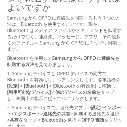
よいですか
Samsung から OPPO に連絡先を同期するもう 1 つの方
法は、Bluetooth を使用することです。現在、
Bluetooth はメディア ファイルやドキュメントを転送す
るだけでなく、連絡先、メッセージ、アプリ、その他多
くのファイルを Samsung から OPPO に 1 つずつ同期し
ます。
Bluetooth を使用して
Samsung から OPPO に連絡先を
転送する
方法を見てみましょう。
1. Samsung デバイスと OPPO デバイスの両方で
Bluetooth を有効にし、ペアリングします。各電話機の
[設定]
>
[Bluetooth]
> [Bluetooth の有効化] に移動し、
[
利用可能なデバイス]
で
他のデバイスの名前を
タップ
し、画面上の指示に従ってペアリングします。
2. Samsung デバイスで、連絡先アプリ >
設定
>
インポー
ト/エクスポート
>
連絡先の共有
> 同期する連絡先を選択
>
共有を
タップ >
Bluetooth
を選択 >
OPPO 電話
をクリッ
クします。