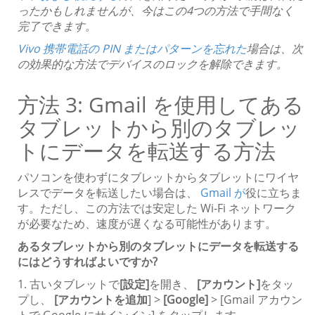
ったかもしれませんが、今はこの4つの方法で手間なく
完了できます。
Vivo 携帯電話の PIN またはパターンを忘れた
場合は、次
の効果的な方法でデバイスのロックを解除できます。
方法 3: Gmail を使用してある
タブレットから別のタブレッ
トにデータを転送する方法
パソコンを使わずにタブレットからタブレットにワイヤ
レスでデータを転送したい場合は、
Gmail が
役に立ちま
す。ただし、この方法では安定した Wi-Fi ネットワーク
が必要なため、速度が遅くなる可能性があります。
あるタブレットから別のタブレットにデータを転送する
にはどうすればよいですか?
1. 古いタブレットで
[設定]
を開き、
[アカウント]
をタッ
プし、
[アカウントを追加
] >
[Google]
> [Gmail アカウン
トで Google にサインイン] をタップします。