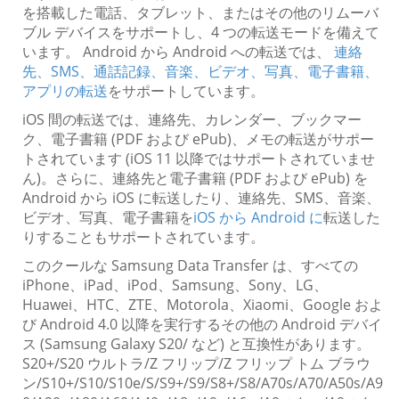
を搭載した電話、タブレット、またはその他のリムーバ
ブル デバイスをサポートし、4 つの転送モードを備えて
います。 Android から Android への転送では、
連絡
先、SMS、通話記録、音楽、ビデオ、写真、電子書籍、
アプリの転送
をサポートしています。
iOS 間の転送では、連絡先、カレンダー、ブックマー
ク、電子書籍 (PDF および ePub)、メモの転送がサポー
トされています (iOS 11 以降ではサポートされていませ
ん)。さらに、連絡先と電子書籍 (PDF および ePub) を
Android から iOS に転送したり、連絡先、SMS、音楽、
ビデオ、写真、電子書籍を
iOS から Android に
転送した
りすることもサポートされています。
このクールな Samsung Data Transfer は、すべての
iPhone、iPad、iPod、Samsung、Sony、LG、
Huawei、HTC、ZTE、Motorola、Xiaomi、Google およ
び Android 4.0 以降を実行するその他の Android デバイ
ス (Samsung Galaxy S20/ など) と互換性があります。
S20+/S20 ウルトラ/Z フリップ/Z フリップ トム ブラウ
ン/S10+/S10/S10e/S/S9+/S9/S8+/S8/A70s/A70/A50s/A9