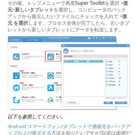
その後、トップメニューで再度
Super Toolkit
を選択 >
復
元
>
新しいタブレット
を選択し、コンピュータのバック
アップから復元したいファイルにチェックを入れて >
復
元 を選択
します。プロセス全体が完了したら、古いタブ
レットから新しいタブレットにデータを転送します。
以下も参照してください。
Android スマートフォン/タブレットで連絡先をバックア
ップおよび復元する
方法を知りたいですか?以前は面倒だ