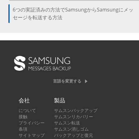
6つの実証済みの方法でSamsungからSamsungにメッ
セージを転送する方法
言語を変更する
会社
製品
について
サムスンバックアップ
接触
サムスンリカバリー
プライバシー
サムスン転送
条項
サムスン消しゴム
サイトマップ
バックアップと復元