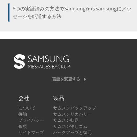
6つの実証済みの方法でSamsungからSamsungにメッ
セージを転送する方法
言語を変更する
会社
製品
について
サムスンバックアップ
接触
サムスンリカバリー
プライバシー
サムスン転送
条項
サムスン消しゴム
サイトマップ
バックアップと復元