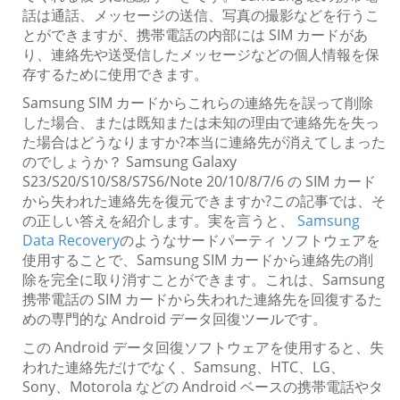
話は通話、メッセージの送信、写真の撮影などを行うこ
とができますが、携帯電話の内部には SIM カードがあ
り、連絡先や送受信したメッセージなどの個人情報を保
存するために使用できます。
Samsung SIM カードからこれらの連絡先を誤って削除
した場合、または既知または未知の理由で連絡先を失っ
た場合はどうなりますか?本当に連絡先が消えてしまった
のでしょうか？ Samsung Galaxy
S23/S20/S10/S8/S7S6/Note 20/10/8/7/6 の SIM カード
から失われた連絡先を復元できますか?この記事では、そ
の正しい答えを紹介します。実を言うと、
Samsung
Data Recovery
のようなサードパーティ ソフトウェアを
使用することで、Samsung SIM カードから連絡先の削
除を完全に取り消すことができます。これは、Samsung
携帯電話の SIM カードから失われた連絡先を回復するた
めの専門的な Android データ回復ツールです。
この Android データ回復ソフトウェアを使用すると、失
われた連絡先だけでなく、Samsung、HTC、LG、
Sony、Motorola などの Android ベースの携帯電話やタ