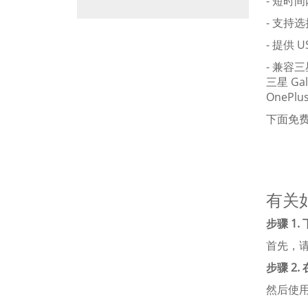
- 短时
- 支持
- 提供 U
- 兼容三星
三星 Gal
OneP
下面免
有关如
步骤 1
首先，请
步骤 2.
然后使用 