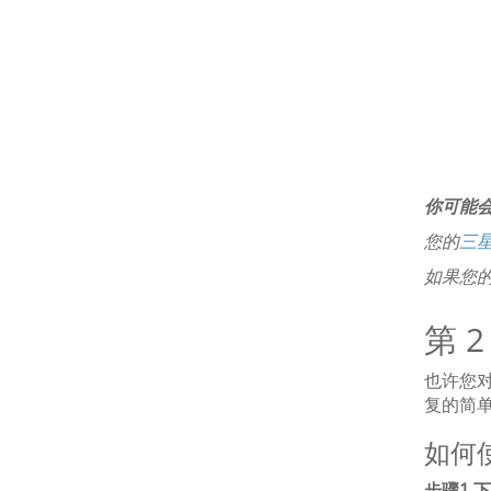
你可能
您的
三星
如果您
第 2
也许您对
复的简
如何
步骤1.