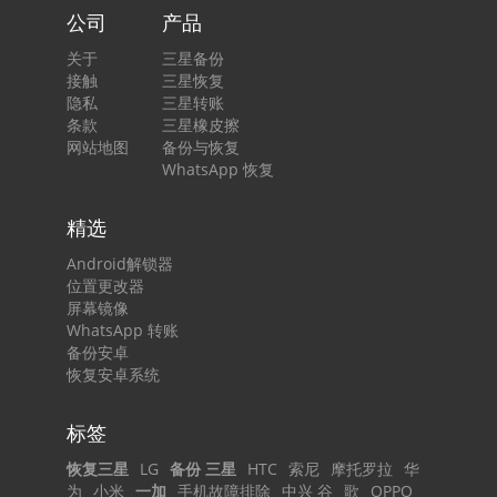
公司
产品
关于
三星备份
接触
三星恢复
隐私
三星转账
条款
三星橡皮擦
网站地图
备份与恢复
WhatsApp 恢复
精选
Android解锁器
位置更改器
屏幕镜像
WhatsApp 转账
备份安卓
恢复安卓系统
标签
恢复三星
LG
备份 三星
HTC
索尼
摩托罗拉
华
为
小米
一加
手机故障排除
中兴 谷
歌
OPPO