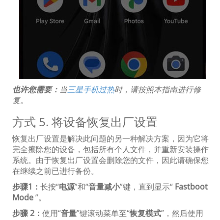
也许您需要：
当
三星手机过热
时，请按照本指南进行修
复。
方式 5. 将设备恢复出厂设置
恢复出厂设置是解决此问题的另一种解决方案，因为它将
完全擦除您的设备，包括所有个人文件，并重新安装操作
系统。由于恢复出厂设置会删除您的文件，因此请确保您
在继续之前已进行备份。
步骤1：
长按“
电源
”和“
音量减小
”键，直到显示“
Fastboot
Mode
”。
步骤 2：
使用“
音量
”键滚动菜单至“
恢复模式
”，然后使用