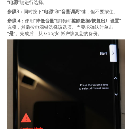
“
电源
”键进行选择。
步骤3：
同时按下“
电源
”和“
音量调高
”键，但不要按住。
步骤 4：
使用“
降低音量
”键转到“
擦除数据/恢复出厂设置
”
选项，然后按电源键选择该选项。当要求确认时单击
“
是
”。完成后，从 Google 帐户恢复您的备份。