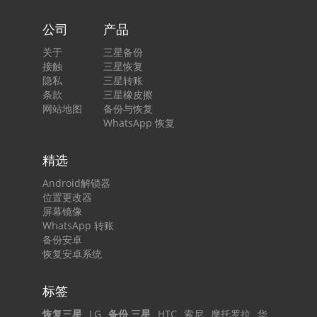
公司
产品
关于
三星备份
接触
三星恢复
隐私
三星转账
条款
三星橡皮擦
网站地图
备份与恢复
WhatsApp 恢复
精选
Android解锁器
位置更改器
屏幕镜像
WhatsApp 转账
备份安卓
恢复安卓系统
标签
恢复三星
LG
备份 三星
HTC
索尼
摩托罗拉
华