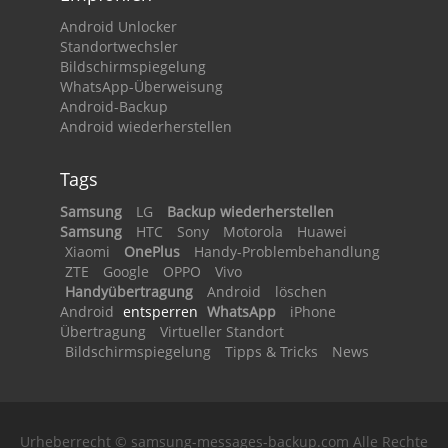
Android Unlocker
Standortwechsler
Bildschirmspiegelung
WhatsApp-Überweisung
Android-Backup
Android wiederherstellen
Tags
Samsung
LG
Backup wiederherstellen
Samsung
HTC
Sony
Motorola
Huawei
Xiaomi
OnePlus
Handy-Problembehandlung
ZTE
Google
OPPO
Vivo
Handyübertragung
Android
löschen
Android
entsperren
WhatsApp
iPhone
Übertragung
Virtueller Standort
Bildschirmspiegelung
Tipps & Tricks
News
Urheberrecht © samsung-messages-backup.com Alle Rechte