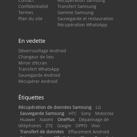
Contact
Récupération Samsung
Confidentialité
Transfert Samsung
Termes
Gomme Samsung
Plan du site
Sauvegarde et restauration
Récupération WhatsApp
En vedette
Déverrouillage Android
Changeur de lieu
Miroir d'écran
Transfert WhatsApp
Sauvegarde Android
Récupérer Android
Étiquettes
Récupération de données Samsung
LG
Sauvegarde Samsung
HTC
Sony
Motorola
Huawei
Xiaomi
OnePlus
Dépannage de
téléphones
ZTE
Google
OPPO
Vivo
Transfert de données
Effacement Android