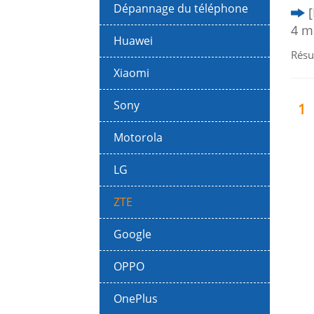
Dépannage du téléphone
4 m
Huawei
Résu
Xiaomi
Sony
1
Motorola
LG
ZTE
Google
OPPO
OnePlus