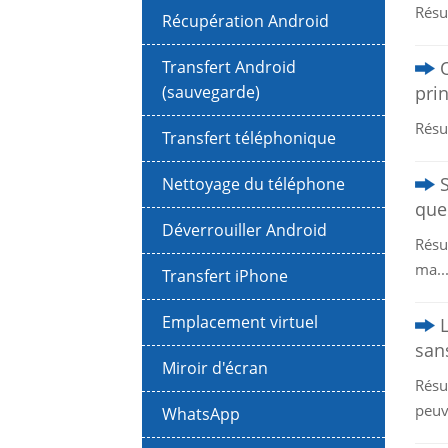
Résu
Récupération Android
Transfert Android
(sauvegarde)
prin
Résu
Transfert téléphonique
Nettoyage du téléphone
que
Déverrouiller Android
Résu
ma..
Transfert iPhone
Emplacement virtuel
sans
Miroir d'écran
Résu
peuv
WhatsApp