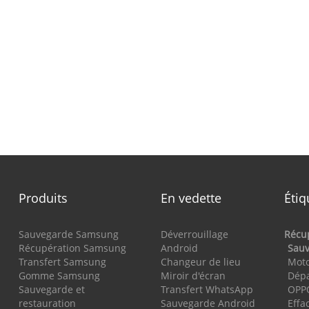
Produits
En vedette
Étiq
Sauvegarde Samsung
Déverrouillage
Récu
Récupération Samsung
Android
Sau
Transfert Samsung
Changeur de lieu
Moto
Gomme Samsung
Miroir d'écran
Dép
Sauvegarde et
Transfert WhatsApp
OPP
restauration
Sauvegarde Android
Effa