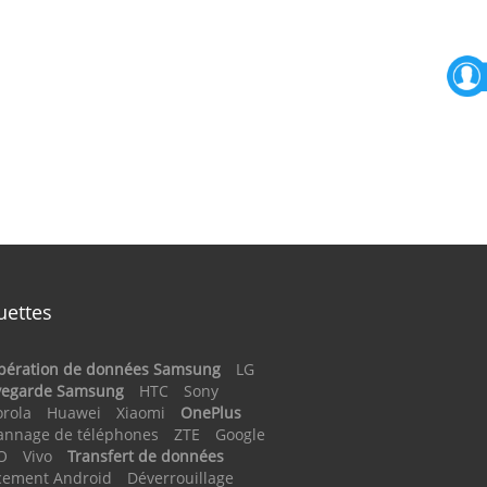
uettes
pération de données Samsung
LG
vegarde Samsung
HTC
Sony
rola
Huawei
Xiaomi
OnePlus
annage de téléphones
ZTE
Google
O
Vivo
Transfert de données
cement Android
Déverrouillage