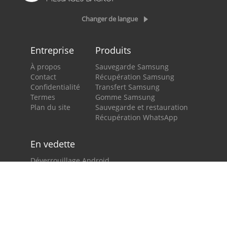
Changer de langue
Entreprise
Produits
À propos
Sauvegarde Samsung
Contact
Récupération Samsung
Confidentialité
Transfert Samsung
Termes
Gomme Samsung
Plan du site
Sauvegarde et restauration
Récupération WhatsApp
En vedette
Déverrouillage Android
Changeur de lieu
Miroir d'écran
Transfert WhatsApp
Sauvegarde Android
Récupérer Android