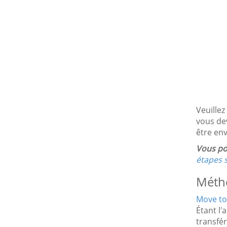
Veuillez
vous de
être en
Vous po
étapes 
Métho
Move to
Étant l'
transfér