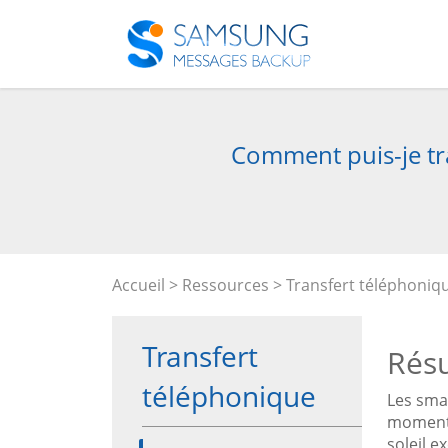
Comment puis-je tra
Accueil
>
Ressources
>
Transfert téléphoniq
Transfert
Rés
téléphonique
Les sma
moments 
soleil e