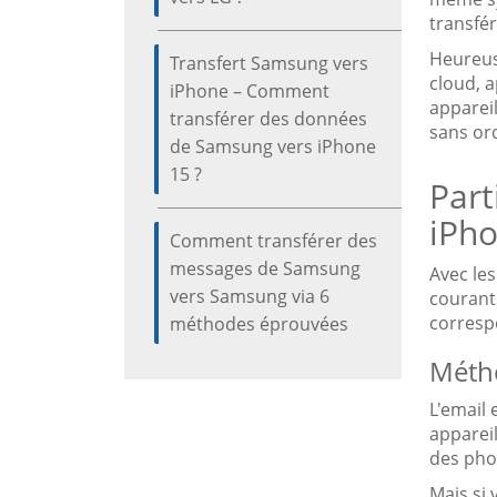
transfé
Heureus
Transfert Samsung vers
cloud, a
iPhone – Comment
apparei
transférer des données
sans ord
de Samsung vers iPhone
15 ?
Part
iPho
Comment transférer des
messages de Samsung
Avec le
vers Samsung via 6
courant.
correspo
méthodes éprouvées
Métho
L'email 
appareil
des phot
Mais si 