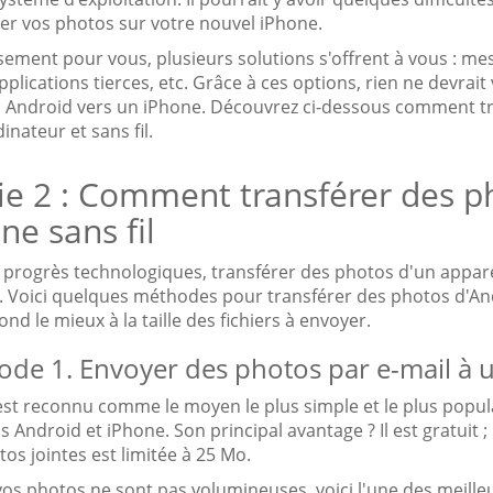
rer vos photos sur votre nouvel iPhone.
ement pour vous, plusieurs solutions s'offrent à vous : mes
pplications tierces, etc. Grâce à ces options, rien ne devr
l Android vers un iPhone. Découvrez ci-dessous comment tr
inateur et sans fil.
ie 2 : Comment transférer des p
ne sans fil
s progrès technologiques, transférer des photos d'un appare
 Voici quelques méthodes pour transférer des photos d'Andro
nd le mieux à la taille des fichiers à envoyer.
de 1. Envoyer des photos par e-mail à 
est reconnu comme le moyen le plus simple et le plus populai
s Android et iPhone. Son principal avantage ? Il est gratuit ;
os jointes est limitée à 25 Mo.
vos photos ne sont pas volumineuses, voici l'une des meilleu