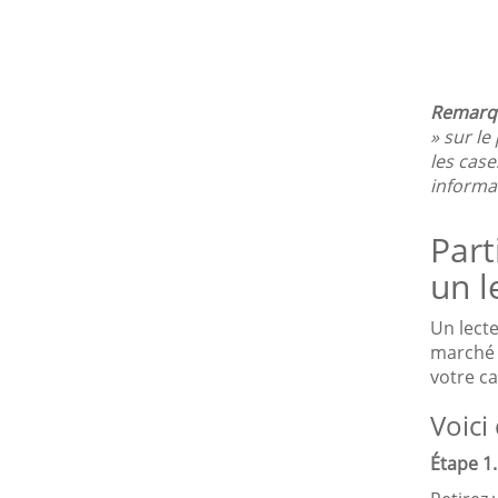
Remarqu
» sur l
les case
informa
Part
un l
Un lecte
marché d
votre ca
Voici
Étape 1.