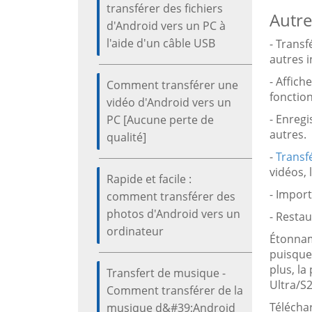
transférer des fichiers
Autre
d'Android vers un PC à
l'aide d'un câble USB
- Trans
autres i
- Affich
Comment transférer une
fonction
vidéo d'Android vers un
- Enregi
PC [Aucune perte de
autres.
qualité]
-
Transf
vidéos, 
Rapide et facile :
- Impor
comment transférer des
photos d'Android vers un
- Restau
ordinateur
Étonnam
puisque 
plus, l
Transfert de musique -
Ultra/S
Comment transférer de la
Téléchar
musique d&#39;Android