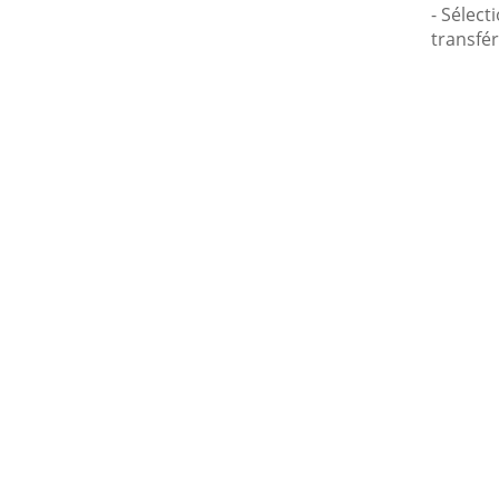
- Sélect
transfér