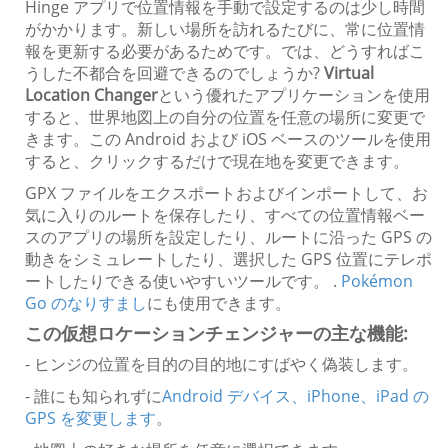
Hinge アプリで位置情報を手動で設定するのは少し時間
がかかります。新しい場所を訪れるたびに、常に位置情
報を更新する必要があるためです。では、どうすればこ
うした不都合を回避できるのでしょうか?
Virtual
Location Changer
という優れたアプリケーションを使用
すると、世界地図上の自分の位置を任意の場所に変更で
きます。この Android および iOS ベースのツールを使用
すると、クリックするだけで現在地を変更できます。
GPX ファイルをエクスポートおよびインポートして、お
気に入りのルートを保存したり、すべての位置情報ベー
スのアプリの場所を設定したり、ルートに沿った GPS の
動きをシミュレートしたり、選択した GPS 位置にテレポ
ートしたりできる使いやすいツールです。 .
Pokémon
Go のなりすまし
にも使用できます。
この仮想ロケーションチェンジャーの主な機能:
- ヒンジの位置を目的の目的地にすばやく偽装します。
- 誰にも知られずに
Android デバイス、iPhone、iPad の
GPS を変更します
。