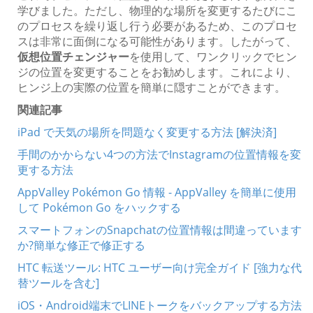
学びました。ただし、物理的な場所を変更するたびにこ
のプロセスを繰り返し行う必要があるため、このプロセ
スは非常に面倒になる可能性があります。したがって、
仮想位置チェンジャー
を使用して、ワンクリックでヒン
ジの位置を変更することをお勧めします。これにより、
ヒンジ上の実際の位置を簡単に隠すことができます。
関連記事
iPad で天気の場所を問題なく変更する方法 [解決済]
手間のかからない4つの方法でInstagramの位置情報を変
更する方法
AppValley Pokémon Go 情報 - AppValley を簡単に使用
して Pokémon Go をハックする
スマートフォンのSnapchatの位置情報は間違っています
か?簡単な修正で修正する
HTC 転送ツール: HTC ユーザー向け完全ガイド [強力な代
替ツールを含む]
iOS・Android端末でLINEトークをバックアップする方法