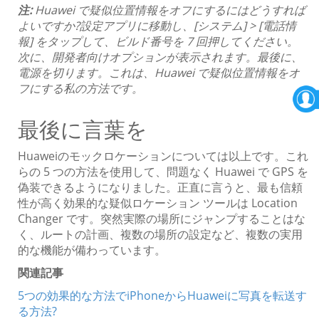
注:
Huawei で疑似位置情報をオフにするにはどうすれば
よいですか?設定アプリに移動し、[システム] > [電話情
報] をタップして、ビルド番号を 7 回押してください。
次に、開発者向けオプションが表示されます。最後に、
電源を切ります。これは、Huawei で疑似位置情報をオ
フにする私の方法です。
最後に言葉を
Huaweiのモックロケーションについては以上です。これ
らの 5 つの方法を使用して、問題なく Huawei で GPS を
偽装できるようになりました。正直に言うと、最も信頼
性が高く効果的な疑似ロケーション ツールは Location
Changer です。突然実際の場所にジャンプすることはな
く、ルートの計画、複数の場所の設定など、複数の実用
的な機能が備わっています。
関連記事
5つの効果的な方法でiPhoneからHuaweiに写真を転送す
る方法?