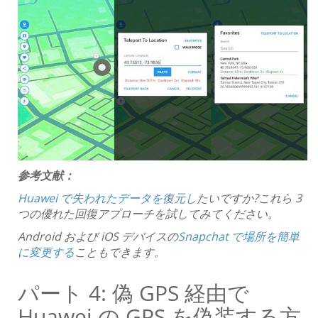
参考文献：
Huawei で失われたデータを復元し
たいですか?これら 3
つの優れた回復アプローチを試してみてください。
Android および iOS デバイスの
Snapchat で場所を簡単
に変更する
こともできます。
パート 4: 偽 GPS 経由で
Huawei の GPS を偽装する方