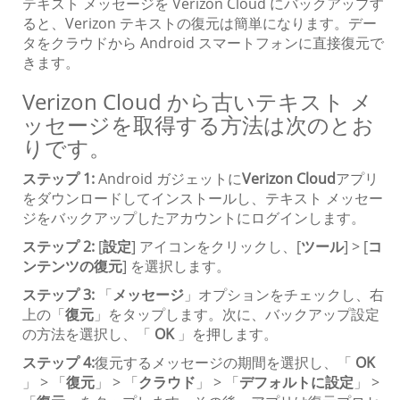
テキスト メッセージを Verizon Cloud にバックアップす
ると、Verizon テキストの復元は簡単になります。デー
タをクラウドから Android スマートフォンに直接復元で
きます。
Verizon Cloud から古いテキスト メ
ッセージを取得する方法は次のとお
りです。
ステップ 1:
Android ガジェットに
Verizon Cloud
アプリ
をダウンロードしてインストールし、テキスト メッセー
ジをバックアップしたアカウントにログインします。
ステップ 2:
[
設定
] アイコンをクリックし、[
ツール
] > [
コ
ンテンツの復元
] を選択します。
ステップ 3:
「
メッセージ
」オプションをチェックし、右
上の「
復元
」をタップします。次に、バックアップ設定
の方法を選択し、「
OK
」を押します。
ステップ 4:
復元するメッセージの期間を選択し、「
OK
」 > 「
復元
」 > 「
クラウド
」 > 「
デフォルトに設定
」 >