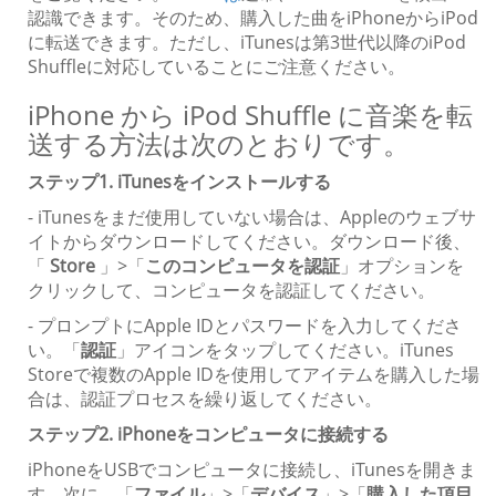
認識できます。そのため、購入した曲をiPhoneからiPod
に転送できます。ただし、iTunesは第3世代以降のiPod
Shuffleに対応していることにご注意ください。
iPhone から iPod Shuffle に音楽を転
送する方法は次のとおりです。
ステップ1. iTunesをインストールする
- iTunesをまだ使用していない場合は、Appleのウェブサ
イトからダウンロードしてください。ダウンロード後、
「
Store
」>「
このコンピュータを認証
」オプションを
クリックして、コンピュータを認証してください。
- プロンプトにApple IDとパスワードを入力してくださ
い。「
認証
」アイコンをタップしてください。iTunes
Storeで複数のApple IDを使用してアイテムを購入した場
合は、認証プロセスを繰り返してください。
ステップ2. iPhoneをコンピュータに接続する
iPhoneをUSBでコンピュータに接続し、iTunesを開きま
す。次に、「
ファイル
」>「
デバイス
」>「
購入した項目