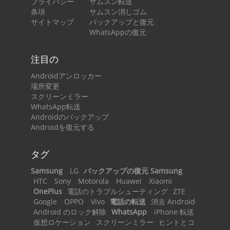
プライバシー
サムスン転送
条項
サムスン消しゴム
サイトマップ
バックアップと復元
WhatsAppの復元
注目の
Androidアンロッカー
場所変更
スクリーンミラー
WhatsApp転送
Androidのバックアップ
Androidを復元する
タグ
Samsung
LG
バックアップの復元 Samsung
HTC
Sony
Motorola
Huawei
Xiaomi
OnePlus
電話のトラブルシューティング
ZTE
Google
OPPO
Vivo
電話の転送
消去 Android
Android のロック解除
WhatsApp
iPhone 転送
仮想ロケーション
スクリーンミラー
ヒントとコ