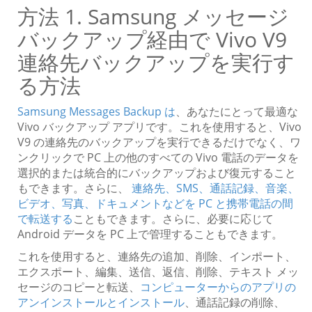
方法 1. Samsung メッセージ
バックアップ経由で Vivo V9
連絡先バックアップを実行す
る方法
Samsung Messages Backup は
、あなたにとって最適な
Vivo バックアップ アプリです。これを使用すると、Vivo
V9 の連絡先のバックアップを実行できるだけでなく、ワ
ンクリックで PC 上の他のすべての Vivo 電話のデータを
選択的または統合的にバックアップおよび復元すること
もできます。さらに、
連絡先、SMS、通話記録、音楽、
ビデオ、写真、ドキュメントなどを PC と携帯電話の間
で転送する
こともできます。さらに、必要に応じて
Android データを PC 上で管理することもできます。
これを使用すると、連絡先の追加、削除、インポート、
エクスポート、編集、送信、返信、削除、テキスト メッ
セージのコピーと転送、
コンピューターからのアプリの
アンインストールとインストール
、通話記録の削除、